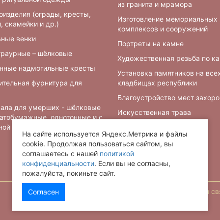
из гранита и мрамора
оизделия (ограды, кресты,
Изготовление мемориальных
, скамейки и др.)
комплексов и сооружений
ьные венки
Портреты на камне
траурные – шёлковые
Художественная резьба по к
нные надмогильные кресты
Установка памятников на все
ительная фурнитура для
кладбищах республики
Благоустройство мест захор
ала для умерших - шёлковые
Искусственная трава
чатобумажные, однотонные и с
ной символикой
Барельефы
На сайте используется Яндекс.Метрика и файлы
cookie. Продолжая пользоваться сайтом, вы
соглашаетесь с нашей
политикой
конфиденциальности
. Если вы не согласны,
пожалуйста, покиньте сайт.
Обратная св
Согласен