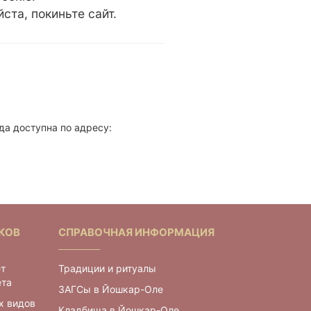
та, покиньте сайт.
да доступна по адресу:
КОВ
СПРАВОЧНАЯ ИНФОРМАЦИЯ
ет
Традиции и ритуалы
ета
ЗАГСы в Йошкар-Оле
х видов
Кладбища в Йошкар-Оле