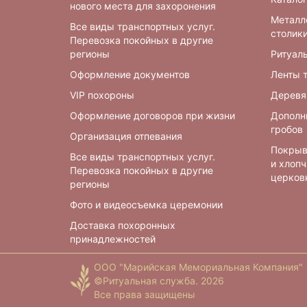
нового места для захоронения
Металл
Все виды транспортных услуг.
столики
Перевозка покойных в другие
регионы
Ритуал
Оформление документов
Ленты 
VIP похороны
Деревя
Оформление договоров при жизни
Дополн
гробов
Организация отпевания
Покрыв
Все виды транспортных услуг.
и хлоп
Перевозка покойных в другие
церков
регионы
Фото и видеосъемка церемонии
Доставка похоронных
принадлежностей
ООО "Марийская Мемориальная Компания"
©Ритуальная служба. 2026
Все права защищены