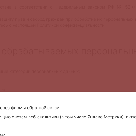
аботана в соответствии с Федеральным законом РФ №152-
 защиту прав и свобод граждан при обработке их персональных 
етесь с настоящей Политикой конфиденциальности.
в обрабатываемых персональн
щие категории персональных данных:
нов
ерез формы обратной связи
щью систем веб-аналитики (в том числе Яндекс Метрики), вклю
ре;