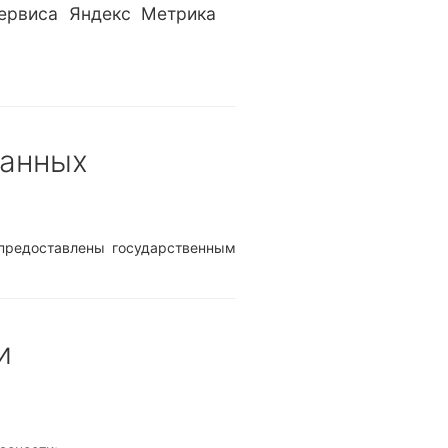
ервиса Яндекс Метрика
данных
 предоставлены государственным
и