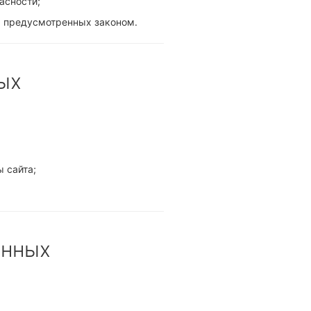
асности;
, предусмотренных законом.
ых
 сайта;
анных