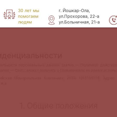
30 лет мы
г. Йошкар-Ола,
помогаем
ул.Прохорова, 22-а
людям
ул.Больничная, 21-а
иденциальности
альности персональных данных (далее — Политика) действуе
(далее — Сайт), может получить о Пользователе во время исполь
ская Мемориальная Компания», ИНН: 1215105118, Адрес: 
 к.а
1. Общие положения