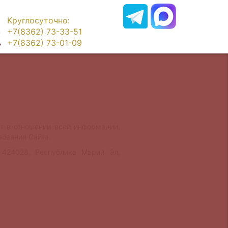
Круглосуточно:
+7(8362) 73-33-51
+7(8362) 73-01-09
т в отношении всей информации,
зования Сайта.
424028, Республика Марий Эл,